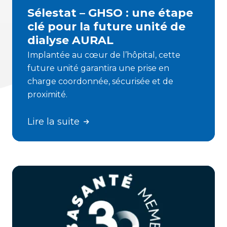
Sélestat – GHSO : une étape
clé pour la future unité de
dialyse AURAL
Implantée au cœur de l’hôpital, cette
future unité garantira une prise en
charge coordonnée, sécurisée et de
proximité.
Lire la suite