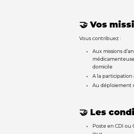
🤝 Vos miss
Vous contribuez :
Aux missions d’a
médicamenteuse, s
domicile
A la participation
Au déploiement d
🤝
Les condi
Poste en CDI ou C
jour.