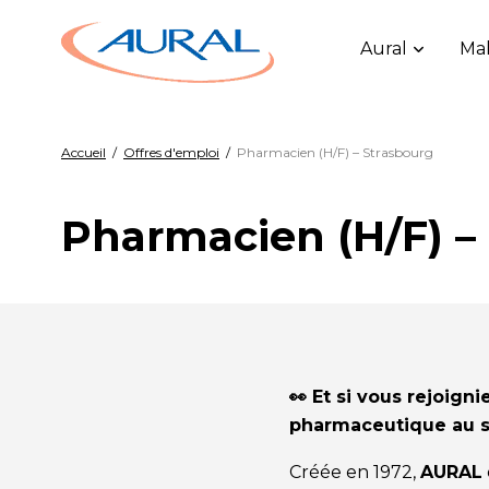
Aural
Mal
Accueil
/
Offres d'emploi
/
Pharmacien (H/F) – Strasbourg
Pharmacien (H/F) –
👀 Et si vous rejoign
pharmaceutique au se
Créée en 1972,
AURAL